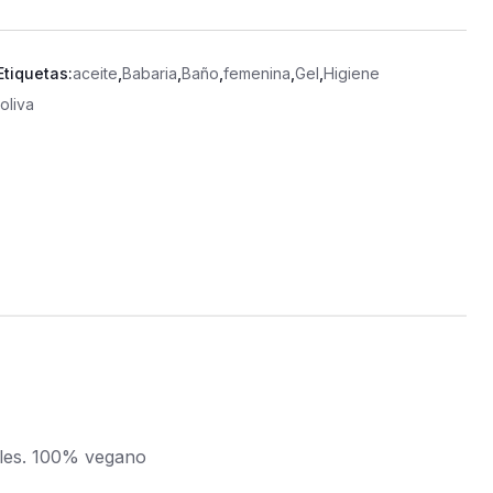
Etiquetas:
aceite
,
Babaria
,
Baño
,
femenina
,
Gel
,
Higiene
,
oliva
ales. 100% vegano