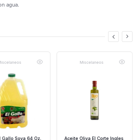
on agua.
iscelaneos
Miscelaneos
l Gallo Soya 64 Oz.
Aceite Oliva El Corte Ingles