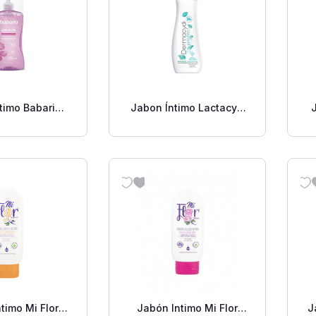
timo Babaria
Jabon Íntimo Lactacyd
a Mosq 10 Oz
Pro-Bio Breeze
Camomila 200 Ml
timo Mi Flor
Jabón Intimo Mi Flor
J