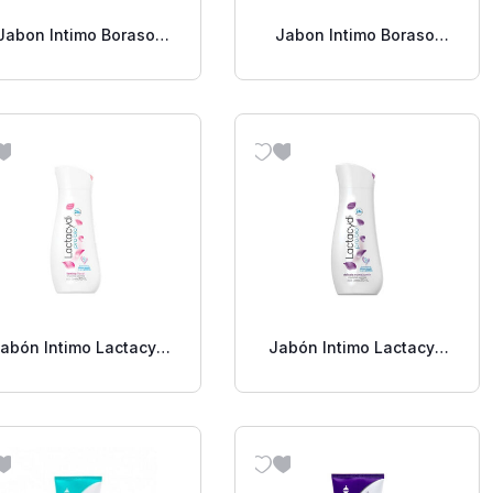
Jabon Intimo Borasol
Jabon Intimo Borasol
Liquido 16 Oz.
Liquido 8 Oz.
abón Intimo Lactacyd
Jabón Intimo Lactacyd
Floral 200ml
Jazmín 200 Ml