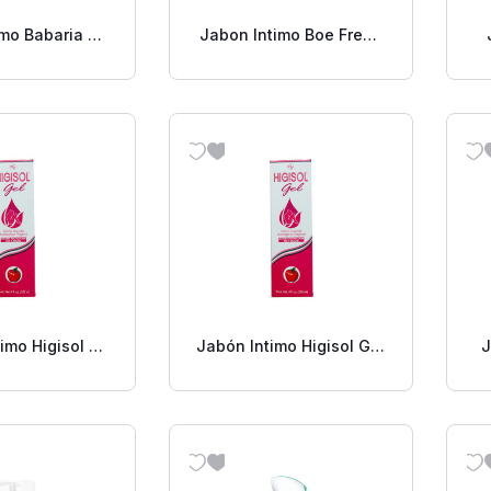
imo Babaria En
Jabon Intimo Boe Fresh
e 8.5 Oz
8 Oz.
imo Higisol 8
Jabón Intimo Higisol Gel
J
Oz
4 Oz