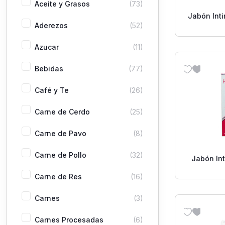
Aceite y Grasos
(73)
Jabón Int
Aderezos
(52)
Mouss
Azucar
(11)
Bebidas
(77)
Café y Te
(26)
Carne de Cerdo
(25)
Carne de Pavo
(8)
Carne de Pollo
(32)
Jabón Int
Carne de Res
(16)
Carnes
(3)
Carnes Procesadas
(6)