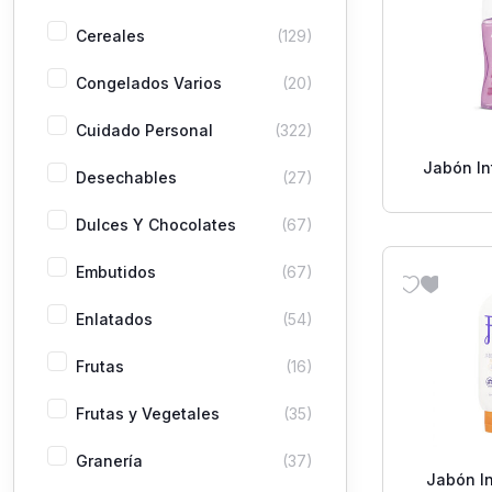
Cereales
(129)
Congelados Varios
(20)
Cuidado Personal
(322)
Jabón In
Desechables
(27)
Liq Ros
Dulces Y Chocolates
(67)
Embutidos
(67)
Enlatados
(54)
Frutas
(16)
Frutas y Vegetales
(35)
Granería
(37)
Jabón In