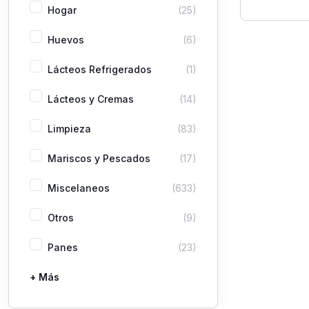
Manzani
Hogar
(25)
Huevos
(6)
Lácteos Refrigerados
(1)
Lácteos y Cremas
(14)
Limpieza
(83)
Mariscos y Pescados
(17)
Miscelaneos
(633)
Otros
(9)
Panes
(23)
+ Más
Pastas
Picaderas
Sazones y Salsas
Vegetales