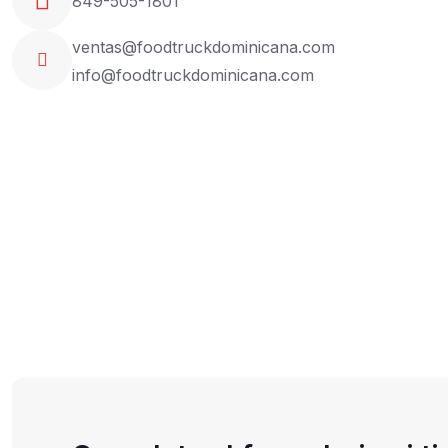
849-505-1801
ventas@foodtruckdominicana.com
info@foodtruckdominicana.com