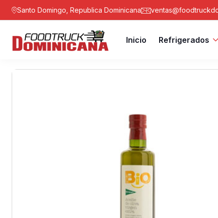
Santo Domingo, Republica Dominicana
ventas@foodtruckdo
Inicio
Refrigerados