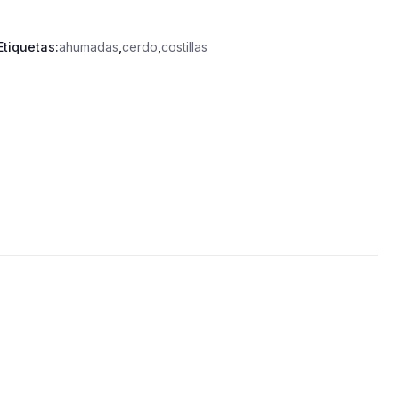
Etiquetas:
ahumadas
,
cerdo
,
costillas