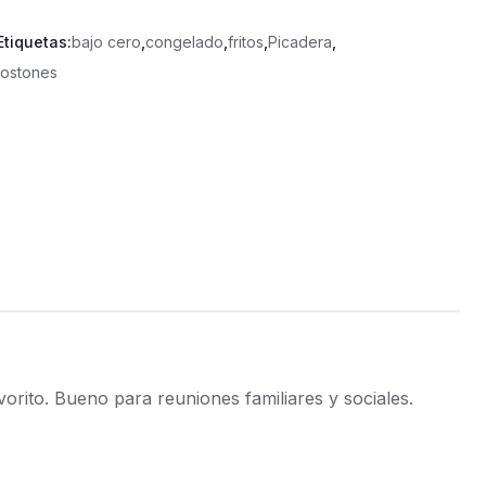
Etiquetas:
bajo cero
,
congelado
,
fritos
,
Picadera
,
tostones
vorito. Bueno para reuniones familiares y sociales.