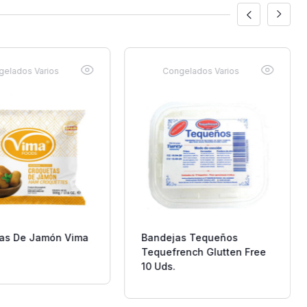
gelados Varios
Congelados Varios
as De Jamón Vima
Bandejas Tequeños
Tequefrench Glutten Free
10 Uds.