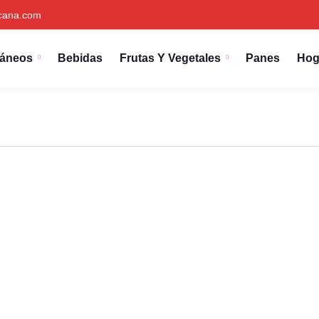
cana.com
láneos
Bebidas
Frutas Y Vegetales
Panes
Hog