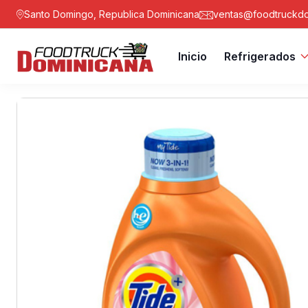
Santo Domingo, Republica Dominicana
ventas@foodtruckdo
Inicio
Refrigerados