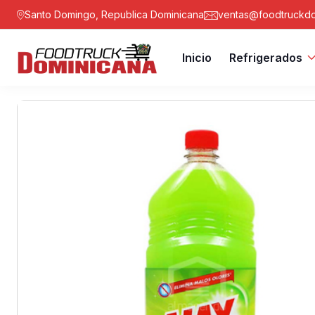
Santo Domingo, Republica Dominicana
ventas@foodtruckdo
Inicio
Refrigerados