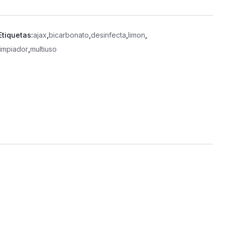
Etiquetas:
ajax
,
bicarbonato
,
desinfecta
,
limon
,
limpiador
,
multiuso