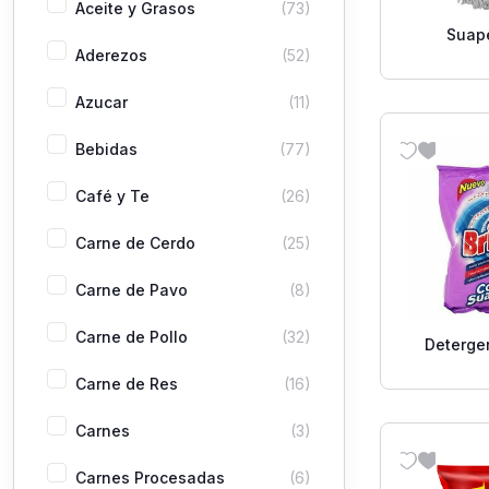
Aceite y Grasos
(73)
Suap
Aderezos
(52)
Azucar
(11)
Bebidas
(77)
Café y Te
(26)
Carne de Cerdo
(25)
Carne de Pavo
(8)
Carne de Pollo
(32)
Detergen
Suaviza
Carne de Res
(16)
Carnes
(3)
Carnes Procesadas
(6)