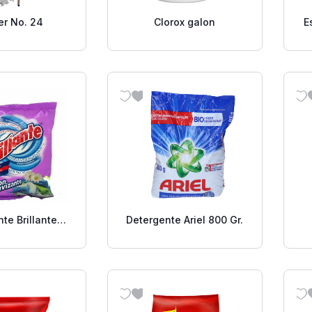
er No. 24
Clorox galon
E
te Brillante
Detergente Ariel 800 Gr.
nte 900 Gr.