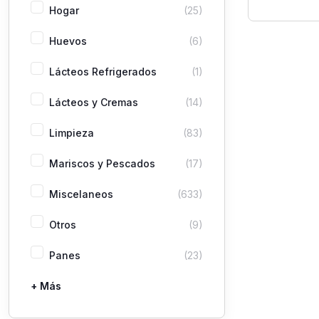
En Gel
Hogar
(25)
Suavi
Huevos
(6)
Lácteos Refrigerados
(1)
Lácteos y Cremas
(14)
Limpieza
(83)
Mariscos y Pescados
(17)
Miscelaneos
(633)
Otros
(9)
Panes
(23)
+ Más
Pastas
Picaderas
Sazones y Salsas
Vegetales