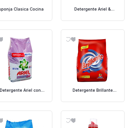
sponja Clasica Cocina
Detergente Ariel &
Downy 500 G
Detergente Ariel con
Detergente Brillante
Downy 1.5 Kg.
2,700 Grs