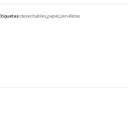
Etiquetas:
desechables
,
papel
,
servilletas