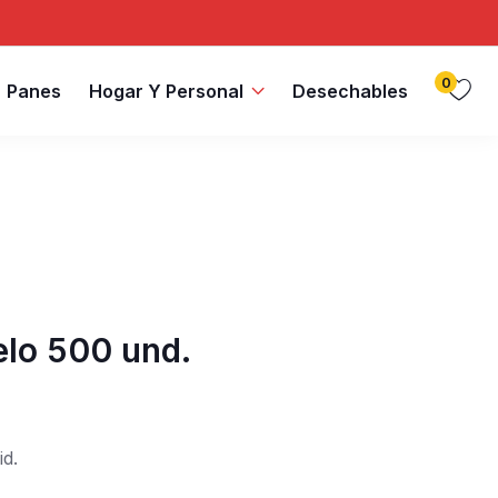
0
Panes
Hogar Y Personal
Desechables
elo 500 und.
id.