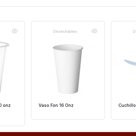
Desechables
D
0 onz
Vaso Fon 16 Onz
Cuchillo