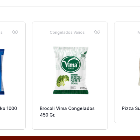
os
Congelados Varios
M
iko 1000
Brocoli Vima Congelados
Pizza Su
450 Gr.