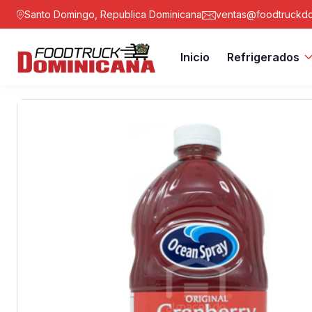
Santo Domingo, Republica Dominicana
ventas@foodtruckdo
Inicio
Refrigerados