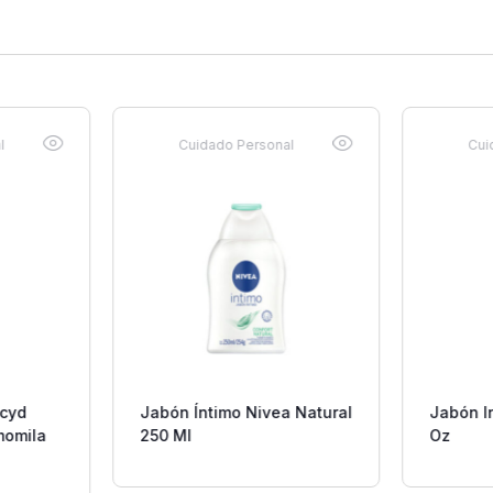
l
Cuidado Personal
Cui
acyd
Jabón Íntimo Nivea Natural
Jabón In
momila
250 Ml
Oz