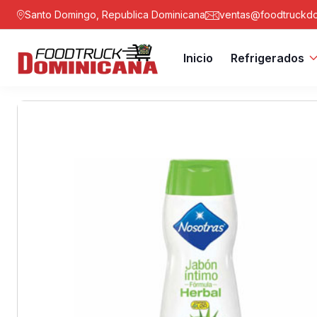
Santo Domingo, Republica Dominicana
ventas@foodtruckdo
Inicio
Refrigerados