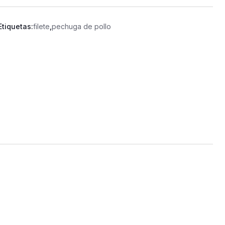
Etiquetas:
filete
,
pechuga de pollo