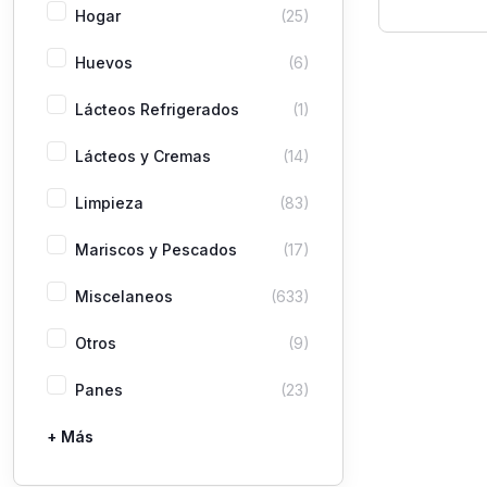
Benebi
Hogar
(25)
Huevos
(6)
Lácteos Refrigerados
(1)
Lácteos y Cremas
(14)
Limpieza
(83)
Mariscos y Pescados
(17)
Miscelaneos
(633)
Otros
(9)
Panes
(23)
+ Más
Pastas
Picaderas
Sazones y Salsas
Vegetales