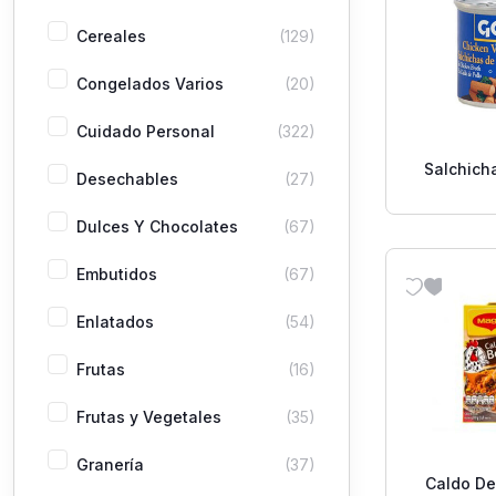
Cereales
(129)
Congelados Varios
(20)
Cuidado Personal
(322)
Salchich
Desechables
(27)
Pollo
Dulces Y Chocolates
(67)
Embutidos
(67)
Enlatados
(54)
Frutas
(16)
Frutas y Vegetales
(35)
Granería
(37)
Caldo De