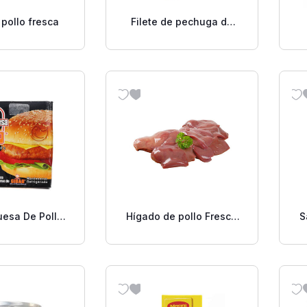
 pollo fresca
Filete de pechuga de
pollo
esa De Pollo
Hígado de pollo Fresco
S
Uds De 1/4 Lb
Unipollo Lb.