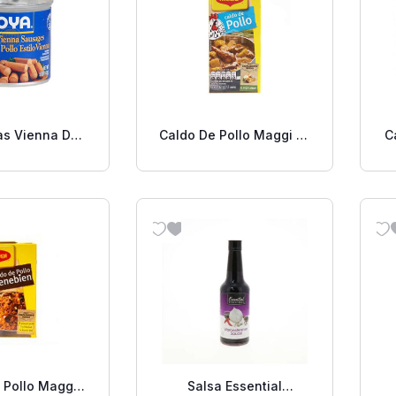
as Vienna De
Caldo De Pollo Maggi 12
C
 Goya 5 Oz
Uds
 Pollo Maggi
Salsa Essential