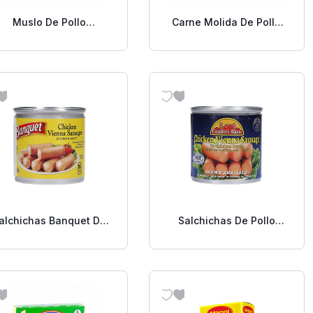
Muslo De Pollo
Carne Molida De Pollo
Deshuesado Por Lb
por Lb
alchichas Banquet De
Salchichas De Pollo
Pollo 4.6 Oz.
Country Barn 4.6oz