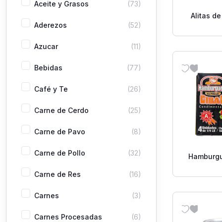
Aceite y Grasos
(73)
Alitas de
Aderezos
(52)
Azucar
(11)
Bebidas
(77)
Café y Te
(26)
Carne de Cerdo
(25)
Carne de Pavo
(8)
Carne de Pollo
(32)
Hamburgu
Cibao 4 
Carne de Res
(16)
Carnes
(3)
Carnes Procesadas
(6)