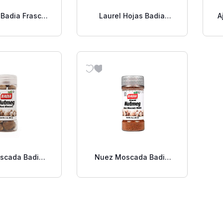
 Badia Frasco
Laurel Hojas Badia
A
.75 Oz
Sobre 0.20 Oz
scada Badia
Nuez Moscada Badia
era 2 Oz
Molida 2 Oz.