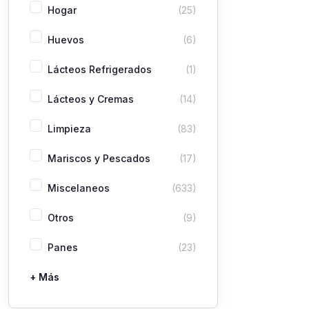
Hogar
(25)
Huevos
(6)
Lácteos Refrigerados
(1)
Lácteos y Cremas
(14)
Limpieza
(83)
Mariscos y Pescados
(17)
Miscelaneos
(633)
Otros
(9)
Panes
(23)
+ Más
Pastas
Picaderas
Sazones y Salsas
Vegetales