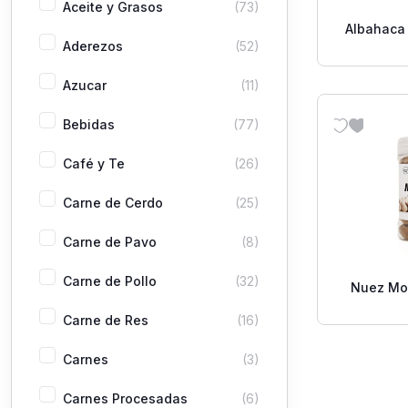
Aceite y Grasos
(73)
Albahaca
Aderezos
(52)
0
Azucar
(11)
Bebidas
(77)
Café y Te
(26)
Carne de Cerdo
(25)
Carne de Pavo
(8)
Carne de Pollo
(32)
Nuez Mo
Ent
Carne de Res
(16)
Carnes
(3)
Carnes Procesadas
(6)