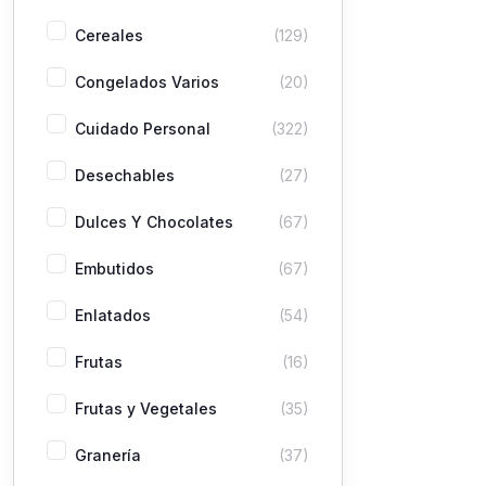
Cereales
(129)
Congelados Varios
(20)
Cuidado Personal
(322)
Desechables
(27)
Dulces Y Chocolates
(67)
Embutidos
(67)
Enlatados
(54)
Frutas
(16)
Frutas y Vegetales
(35)
Granería
(37)