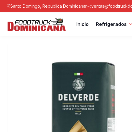
Santo Domingo, Republica Dominicana
ventas@foodtruckdo
Inicio
Refrigerados