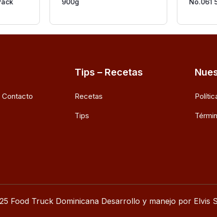
Pack
900g
No.061 
Tips – Recetas
Nues
e Contacto
Recetas
Políti
Tips
Términ
25 Food Truck Dominicana Desarrollo y manejo por Elvis S