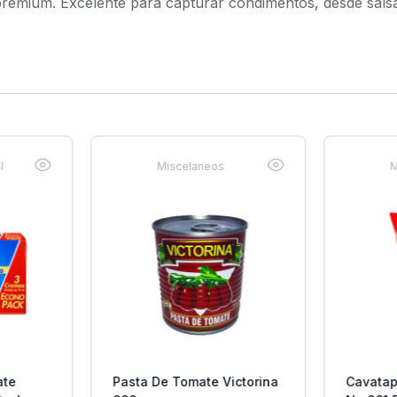
emium. Excelente para capturar condimentos, desde salsa 
l
Miscelaneos
M
ate
Pasta De Tomate Victorina
Cavatap