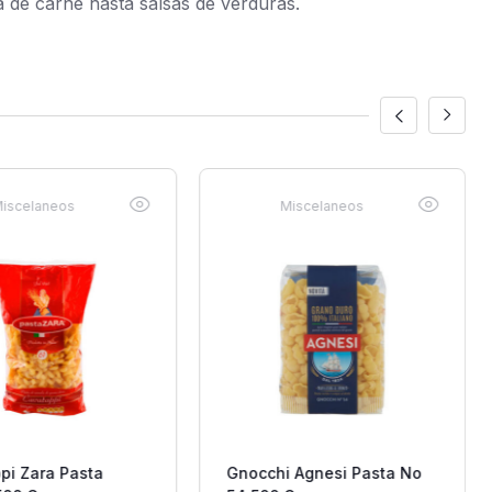
de carne hasta salsas de verduras.
iscelaneos
Miscelaneos
pi Zara Pasta
Gnocchi Agnesi Pasta No