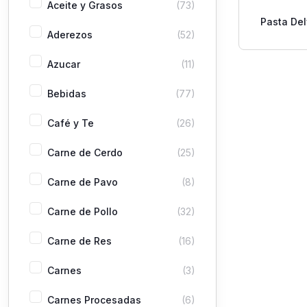
Aceite y Grasos
(73)
Pasta De
Aderezos
(52)
Rigati 
Azucar
(11)
Bebidas
(77)
Café y Te
(26)
Carne de Cerdo
(25)
Carne de Pavo
(8)
Carne de Pollo
(32)
Carne de Res
(16)
Carnes
(3)
Carnes Procesadas
(6)