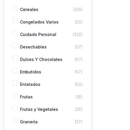
Cereales
(129)
Congelados Varios
(20)
Cuidado Personal
(322)
Desechables
(27)
Dulces Y Chocolates
(67)
Embutidos
(67)
Enlatados
(54)
Frutas
(16)
Frutas y Vegetales
(35)
Granería
(37)