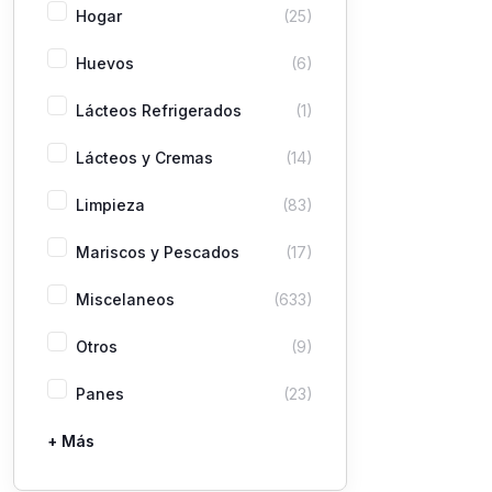
Hogar
(25)
Huevos
(6)
Lácteos Refrigerados
(1)
Lácteos y Cremas
(14)
Limpieza
(83)
Mariscos y Pescados
(17)
Miscelaneos
(633)
Otros
(9)
Panes
(23)
+ Más
Pastas
Picaderas
Sazones y Salsas
Vegetales