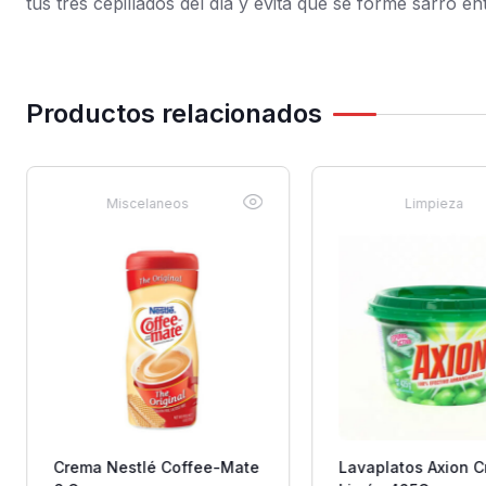
tus tres cepillados del día y evita que se forme sarro e
Productos relacionados
Miscelaneos
Limpieza
Crema Nestlé Coffee-Mate
Lavaplatos Axion 