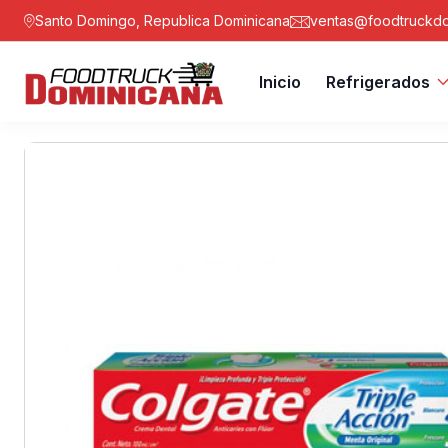
Santo Domingo, Republica Dominicana
ventas@foodtruckdo
Inicio
Refrigerados