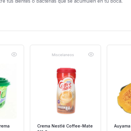
ntre tus dientes o bacterias que se acumulen en tu boca.
Miscelaneos
Crema
Crema Nestlé Coffee-Mate
Auyama C