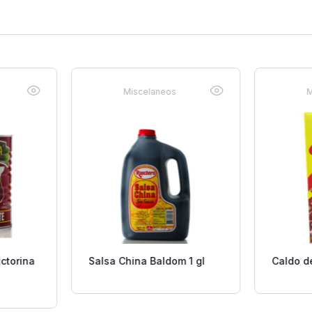
Miscelaneos
M
ctorina
Salsa China Baldom 1 gl
Caldo d