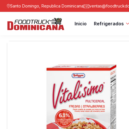
Santo Domingo, Republica Dominicana
ventas@foodtruckdo
Inicio
Refrigerados