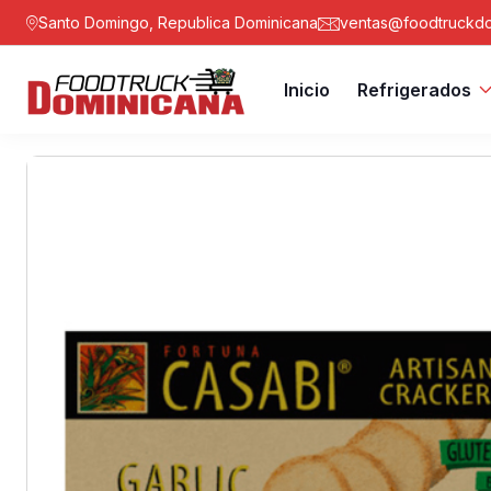
Santo Domingo, Republica Dominicana
ventas@foodtruckdo
Inicio
Refrigerados