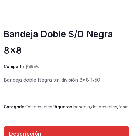
Bandeja Doble S/D Negra
8×8
Compartir:
Bandeja doble Negra sin división 8×8 1/50
Categoría:
Desechables
Etiquetas:
bandeja
,
desechables
,
foam
Descripción