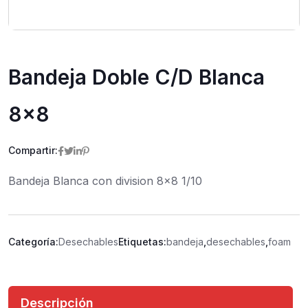
Bandeja Doble C/D Blanca
8×8
Compartir:
Bandeja Blanca con division 8×8 1/10
Categoría:
Desechables
Etiquetas:
bandeja
,
desechables
,
foam
Descripción