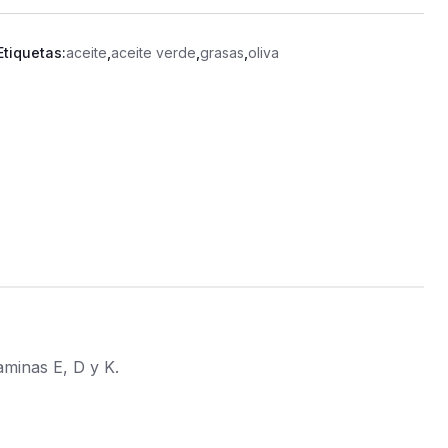
Etiquetas:
aceite
,
aceite verde
,
grasas
,
oliva
aminas E, D y K.