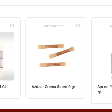
Miscelaneos
M
 Gl
Azúcar Crema Sobre 9 gr
Ajo en 
gl