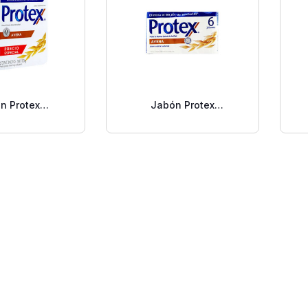
n Protex
Jabón Protex
erial Avena 3
Antibacterial Avena 6
Pack
Pack