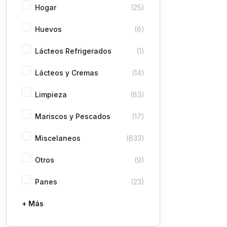
Hogar
(25)
Huevos
(6)
Lácteos Refrigerados
(1)
Lácteos y Cremas
(14)
Limpieza
(83)
Mariscos y Pescados
(17)
Miscelaneos
(633)
Otros
(9)
Panes
(23)
+ Más
Pastas
Picaderas
Sazones y Salsas
Vegetales