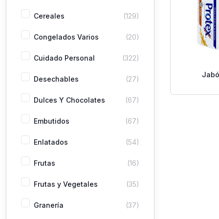
Cereales
(129)
Congelados Varios
(20)
Cuidado Personal
(322)
Jabó
Desechables
(27)
Antibact
Dulces Y Chocolates
(67)
Embutidos
(67)
Enlatados
(54)
Frutas
(16)
Frutas y Vegetales
(35)
Granería
(37)