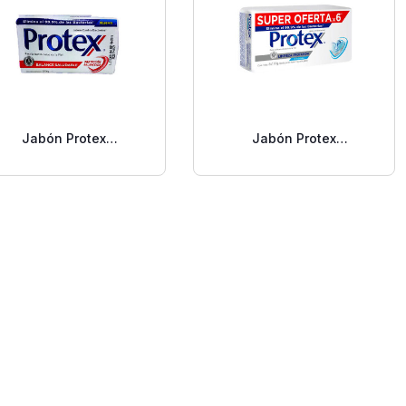
Jabón Protex
Jabón Protex
Antibacterial Balance
Antibacterial Limpieza
110 G
Profunda 6 Pack