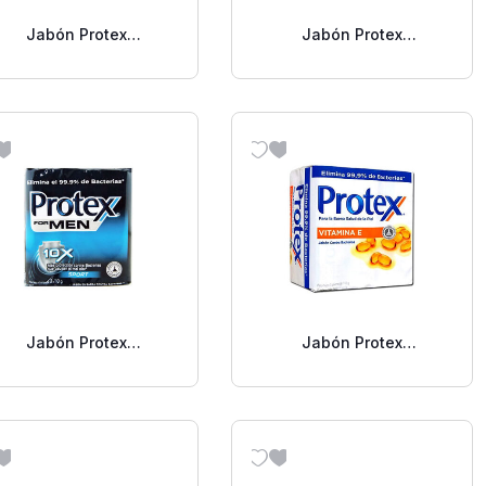
Jabón Protex
Jabón Protex
ntibacterial Avena 110
Antibacterial Balance 3
G
Pack
Jabón Protex
Jabón Protex
ntibacterial Men Sport
Antibacterial Vitamina E
3 Pack
3 Pack