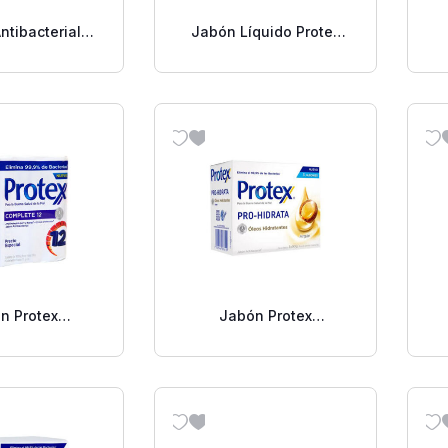
ntibacterial
Jabón Líquido Protex
mega 3 110g 3
Para Las Manos avena
A
Pack
221 Ml
n Protex
Jabón Protex
rial Complete
Antibacterial E
A
 3 Pack
Hidratante Pro-Hidrata
Argán 3 Pack