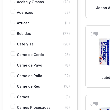
Aceite y Grasos
(73)
Jabón A
Aderezos
(52)
Protex O
Azucar
(11)
Bebidas
(77)
Café y Te
(26)
Carne de Cerdo
(25)
Carne de Pavo
(8)
Carne de Pollo
(32)
Jabó
Antibacte
Carne de Res
(16)
12
Carnes
(3)
Carnes Procesadas
(6)