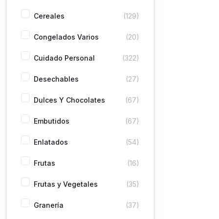
Cereales
(129)
Congelados Varios
(20)
Cuidado Personal
(322)
Desechables
(27)
Dulces Y Chocolates
(67)
Embutidos
(67)
Enlatados
(54)
Frutas
(16)
Frutas y Vegetales
(35)
Granería
(37)