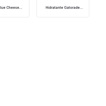
lue Cheese
Hidratante Gatorade
o por Libra.
Cool Blue 20 Oz