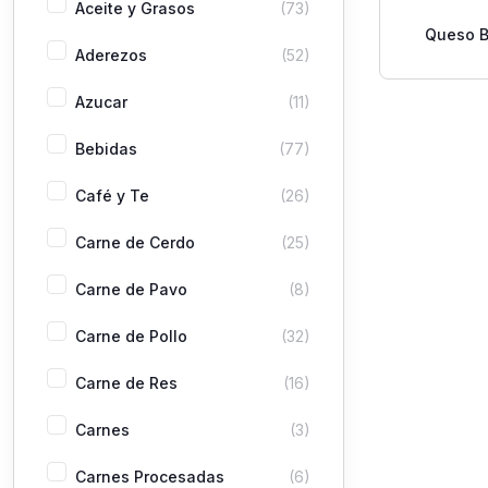
Aceite y Grasos
(73)
Queso B
Aderezos
(52)
Castell
Azucar
(11)
Bebidas
(77)
Café y Te
(26)
Carne de Cerdo
(25)
Carne de Pavo
(8)
Carne de Pollo
(32)
Carne de Res
(16)
Carnes
(3)
Carnes Procesadas
(6)