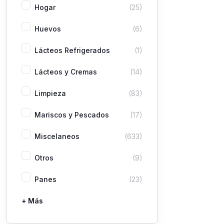
Hogar
(25)
Huevos
(6)
Lácteos Refrigerados
(1)
Lácteos y Cremas
(14)
Limpieza
(83)
Mariscos y Pescados
(17)
Miscelaneos
(633)
Otros
(9)
Panes
(23)
+ Más
Pastas
Picaderas
Sazones y Salsas
Vegetales