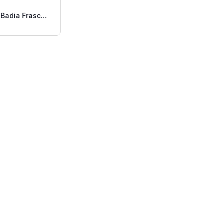
 Badia Frasco
.75 Oz