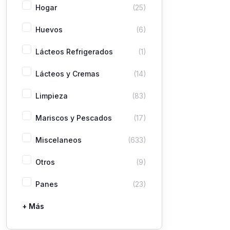
Hogar
(25)
Huevos
(6)
Lácteos Refrigerados
(1)
Lácteos y Cremas
(14)
Limpieza
(83)
Mariscos y Pescados
(17)
Miscelaneos
(633)
Otros
(9)
Panes
(23)
+ Más
Pastas
Picaderas
Sazones y Salsas
Vegetales