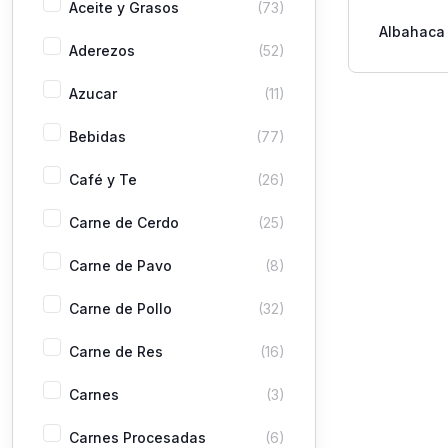
Aceite y Grasos
(73)
Albahaca
Aderezos
(52)
0
Azucar
(11)
Bebidas
(77)
Café y Te
(26)
Carne de Cerdo
(25)
Carne de Pavo
(8)
Carne de Pollo
(32)
Carne de Res
(16)
Carnes
(3)
Carnes Procesadas
(6)