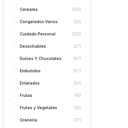
Cereales
(129)
Congelados Varios
(20)
Cuidado Personal
(322)
Desechables
(27)
Dulces Y Chocolates
(67)
Embutidos
(67)
Enlatados
(54)
Frutas
(16)
Frutas y Vegetales
(35)
Granería
(37)