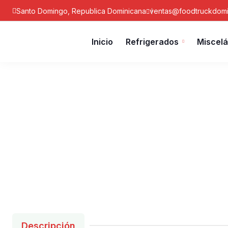
Santo Domingo, Republica Dominicana
ventas@foodtruckdomi
Inicio
Refrigerados
Miscel
Descripción