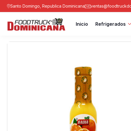
Santo Domingo, Republica Dominicana
ventas@foodtruckdo
Inicio
Refrigerados