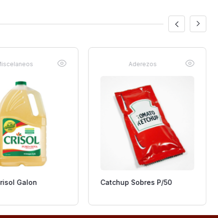
iscelaneos
Aderezos
risol Galon
Catchup Sobres P/50