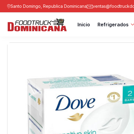
Santo Domingo, Republica Dominicana
ventas@foodtruckdo
Inicio
Refrigerados