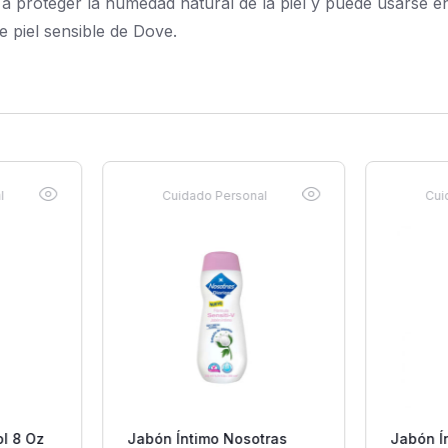
da a proteger la humedad natural de la piel y puede usarse
e piel sensible de Dove.
l
Cuidado Personal
Cui
ol 8 Oz
Jabón Íntimo Nosotras
Jabón Í