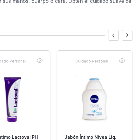
 en sus manos, cuerpo o cara. Obtén el cuidado suave de
dado Personal
Cuidado Personal
ntimo Lactoval PH
Jabón Íntimo Nivea Liq.