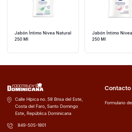
Jabón Íntimo Nivea Natural
Jabón Íntimo Nive
250 Ml
250 Ml
Contacto
Calle Hípica no. 58 Brisa del Este,
Formulario d
Costa del Faro, Santo Domingo
Este, República Dominicana
849-505-1801