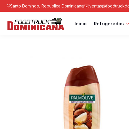
Santo Domingo, Republica Dominicana
ventas@foodtruckdo
Inicio
Refrigerados