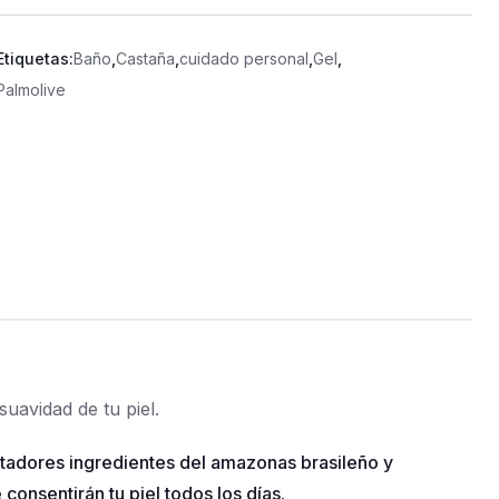
Etiquetas:
Baño
,
Castaña
,
cuidado personal
,
Gel
,
Palmolive
uavidad de tu piel.
ntadores ingredientes del amazonas brasileño y
consentirán tu piel todos los días.