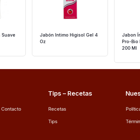
a Suave
Jabón Intimo Higisol Gel 4
Jabon Í
Oz
Pro-Bio
200 Ml
Tips – Recetas
Nues
e Contacto
Recetas
Políti
Tips
Términ