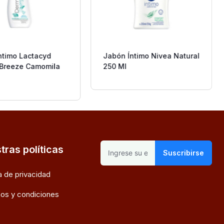
ntimo Lactacyd
Jabón Íntimo Nivea Natural
 Breeze Camomila
250 Ml
tras políticas
Suscribirse
ca de privacidad
os y condiciones