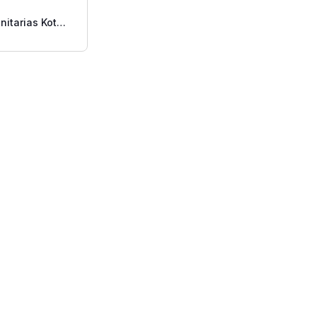
nitarias Kotex
Alas 10 Uds