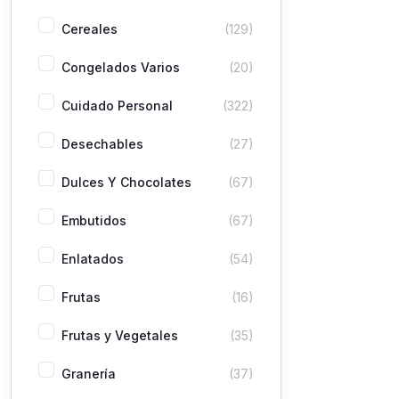
Cereales
(129)
Congelados Varios
(20)
Cuidado Personal
(322)
Desechables
(27)
Dulces Y Chocolates
(67)
Embutidos
(67)
Enlatados
(54)
Frutas
(16)
Frutas y Vegetales
(35)
Granería
(37)