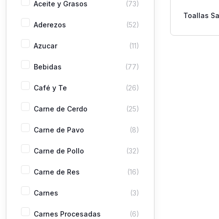
Aceite y Grasos
(73)
Toallas Sa
Aderezos
(52)
Teens 
Azucar
(11)
Bebidas
(77)
Café y Te
(26)
Carne de Cerdo
(25)
Carne de Pavo
(8)
Carne de Pollo
(32)
Carne de Res
(16)
Carnes
(3)
Carnes Procesadas
(6)