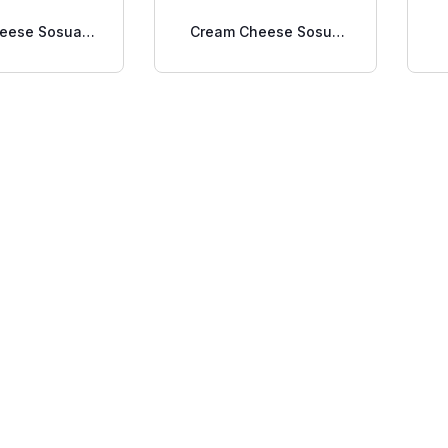
eese Sosua 1
Cream Cheese Sosua
Lb
0.5 Lb