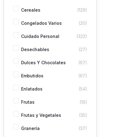
Cereales
(129)
Congelados Varios
(20)
Cuidado Personal
(322)
Desechables
(27)
Dulces Y Chocolates
(67)
Embutidos
(67)
Enlatados
(54)
Frutas
(16)
Frutas y Vegetales
(35)
Granería
(37)