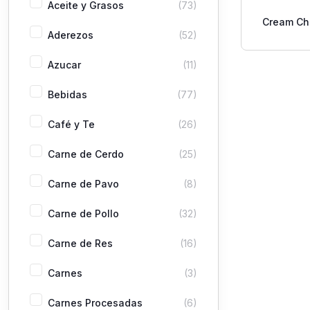
Aceite y Grasos
(73)
Cream Ch
Aderezos
(52)
Azucar
(11)
Bebidas
(77)
Café y Te
(26)
Carne de Cerdo
(25)
Carne de Pavo
(8)
Carne de Pollo
(32)
Carne de Res
(16)
Carnes
(3)
Carnes Procesadas
(6)