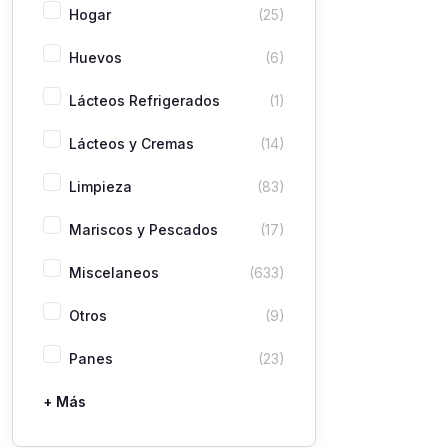
Hogar
(25)
Huevos
(6)
Lácteos Refrigerados
(1)
Lácteos y Cremas
(14)
Limpieza
(83)
Mariscos y Pescados
(17)
Miscelaneos
(633)
Otros
(9)
Panes
(23)
+ Más
Pastas
Picaderas
Sazones y Salsas
Vegetales