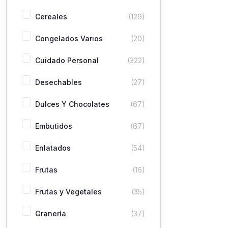
Cereales
(129)
Congelados Varios
(20)
Cuidado Personal
(322)
Desechables
(27)
Dulces Y Chocolates
(67)
Embutidos
(67)
Enlatados
(54)
Frutas
(16)
Frutas y Vegetales
(35)
Granería
(37)