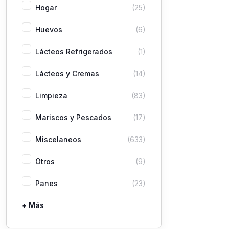
Hogar
(25)
Huevos
(6)
Lácteos Refrigerados
(1)
Lácteos y Cremas
(14)
Limpieza
(83)
Mariscos y Pescados
(17)
Miscelaneos
(633)
Otros
(9)
Panes
(23)
+ Más
Pastas
Picaderas
Sazones y Salsas
Vegetales