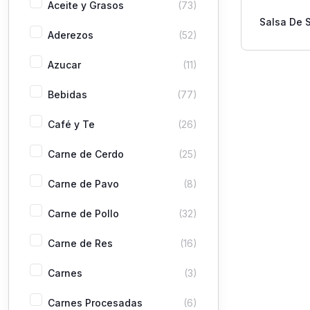
Aceite y Grasos
(73)
Salsa De 
Aderezos
(52)
1
Azucar
(11)
Bebidas
(77)
Café y Te
(26)
Carne de Cerdo
(25)
Carne de Pavo
(8)
Carne de Pollo
(32)
Carne de Res
(16)
Carnes
(3)
Carnes Procesadas
(6)