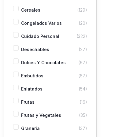
Cereales
(129)
Congelados Varios
(20)
Cuidado Personal
(322)
Desechables
(27)
Dulces Y Chocolates
(67)
Embutidos
(67)
Enlatados
(54)
Frutas
(16)
Frutas y Vegetales
(35)
Granería
(37)