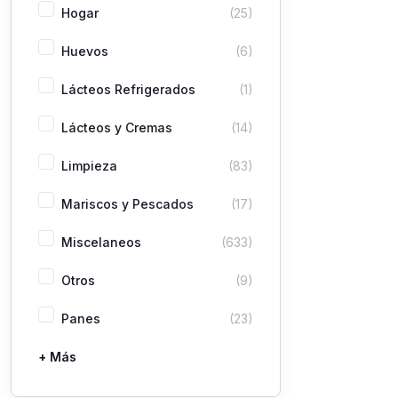
Hogar
(25)
Huevos
(6)
Lácteos Refrigerados
(1)
Lácteos y Cremas
(14)
Limpieza
(83)
Mariscos y Pescados
(17)
Miscelaneos
(633)
Otros
(9)
Panes
(23)
+ Más
Pastas
Picaderas
Sazones y Salsas
Vegetales