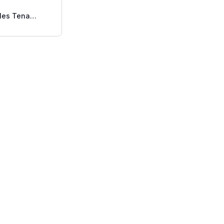
les Tena
cia Slip Small
 Uds.