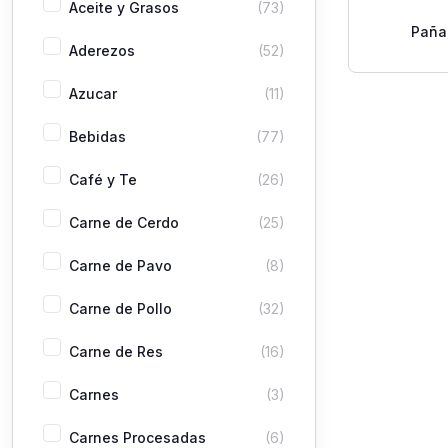
Aceite y Grasos
(73)
Paña
Aderezos
(52)
Incontinen
9
Azucar
(11)
Bebidas
(77)
Café y Te
(26)
Carne de Cerdo
(25)
Carne de Pavo
(8)
Carne de Pollo
(32)
Carne de Res
(16)
Carnes
(3)
Carnes Procesadas
(6)