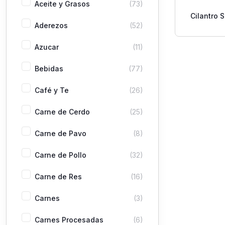
Aceite y Grasos
(73)
Cilantro 
Aderezos
(52)
Azucar
(11)
Bebidas
(77)
Café y Te
(26)
Carne de Cerdo
(25)
Carne de Pavo
(8)
Carne de Pollo
(32)
Carne de Res
(16)
Carnes
(3)
Carnes Procesadas
(6)