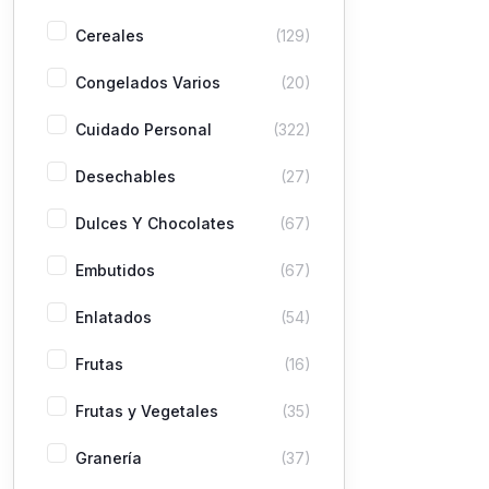
Cereales
(129)
Congelados Varios
(20)
Cuidado Personal
(322)
Desechables
(27)
Dulces Y Chocolates
(67)
Embutidos
(67)
Enlatados
(54)
Frutas
(16)
Frutas y Vegetales
(35)
Granería
(37)