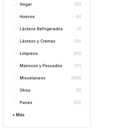
Hogar
(25)
Huevos
(6)
Lácteos Refrigerados
(1)
Lácteos y Cremas
(14)
Limpieza
(83)
Mariscos y Pescados
(17)
Miscelaneos
(633)
Otros
(9)
Panes
(23)
+ Más
Pastas
Picaderas
Sazones y Salsas
Vegetales