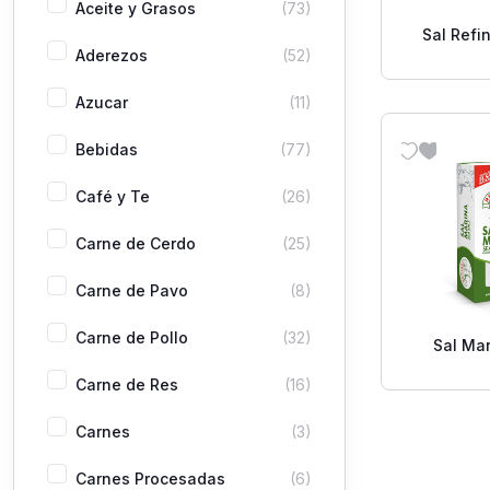
Aceite y Grasos
(73)
Sal Refi
Aderezos
(52)
Azucar
(11)
Bebidas
(77)
Café y Te
(26)
Carne de Cerdo
(25)
Carne de Pavo
(8)
Carne de Pollo
(32)
Sal Ma
Cristal Fi
Carne de Res
(16)
Carnes
(3)
Carnes Procesadas
(6)