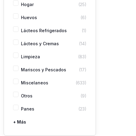
Hogar
(25)
Huevos
(6)
Lácteos Refrigerados
(1)
Lácteos y Cremas
(14)
Limpieza
(83)
Mariscos y Pescados
(17)
Miscelaneos
(633)
Otros
(9)
Panes
(23)
+ Más
Pastas
Picaderas
Sazones y Salsas
Vegetales