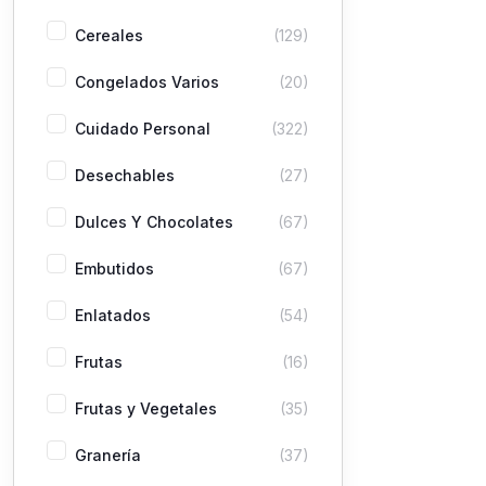
Cereales
(129)
Congelados Varios
(20)
Cuidado Personal
(322)
Desechables
(27)
Dulces Y Chocolates
(67)
Embutidos
(67)
Enlatados
(54)
Frutas
(16)
Frutas y Vegetales
(35)
Granería
(37)