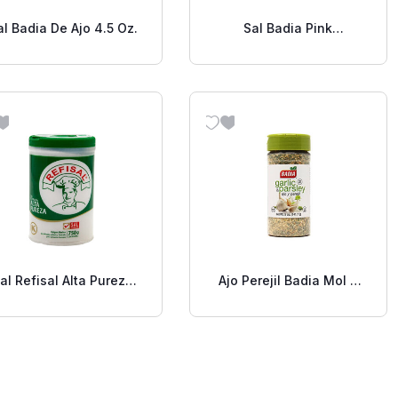
al Badia De Ajo 4.5 Oz.
Sal Badia Pink
Himalayan 8 Oz.
al Refisal Alta Pureza
Ajo Perejil Badia Mol 5
750g
Oz