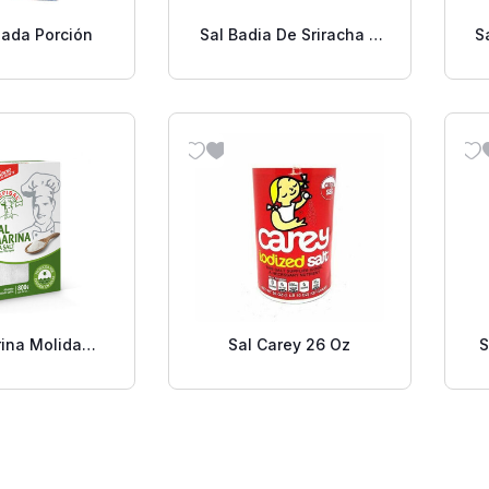
nada Porción
Sal Badia De Sriracha 8
S
Oz.
rina Molida
Sal Carey 26 Oz
S
no Refisal 800
Grs