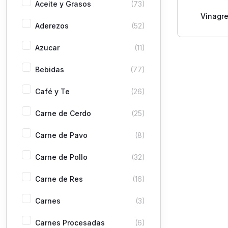
Aceite y Grasos
(73)
Vinagr
Aderezos
(52)
Roland Mo
Azucar
(11)
Bebidas
(77)
Café y Te
(26)
Carne de Cerdo
(25)
Carne de Pavo
(8)
Carne de Pollo
(32)
Carne de Res
(16)
Carnes
(3)
Carnes Procesadas
(6)