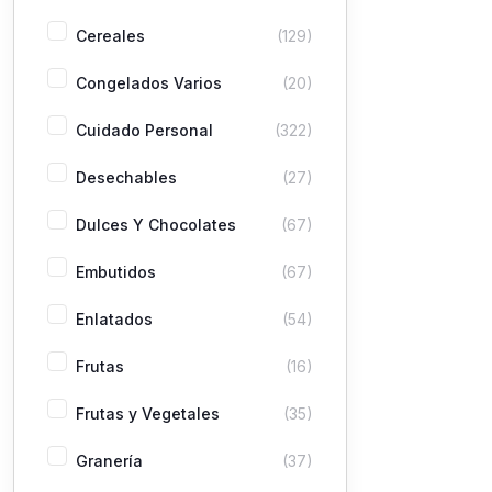
Cereales
(129)
Congelados Varios
(20)
Cuidado Personal
(322)
Desechables
(27)
Dulces Y Chocolates
(67)
Embutidos
(67)
Enlatados
(54)
Frutas
(16)
Frutas y Vegetales
(35)
Granería
(37)