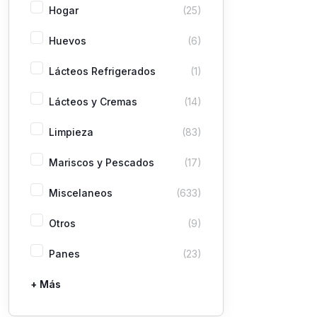
Hogar
(25)
Huevos
(6)
Lácteos Refrigerados
(1)
Lácteos y Cremas
(14)
Limpieza
(83)
Mariscos y Pescados
(17)
Miscelaneos
(633)
Otros
(9)
Panes
(23)
+ Más
Pastas
Picaderas
Sazones y Salsas
Vegetales