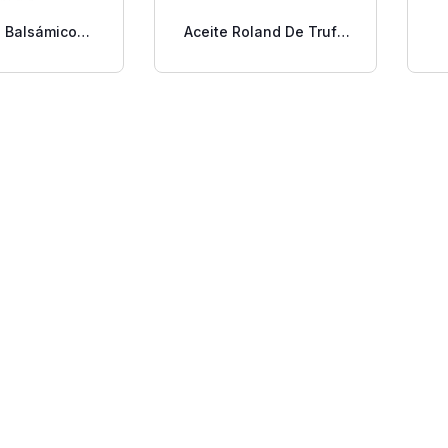
e Balsámico
Aceite Roland De Trufa
dena 16.9 Oz.
Blanca 3.4 Oz