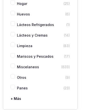
Hogar
(25)
Huevos
(6)
Lácteos Refrigerados
(1)
Lácteos y Cremas
(14)
Limpieza
(83)
Mariscos y Pescados
(17)
Miscelaneos
(633)
Otros
(9)
Panes
(23)
+ Más
Pastas
Picaderas
Sazones y Salsas
Vegetales