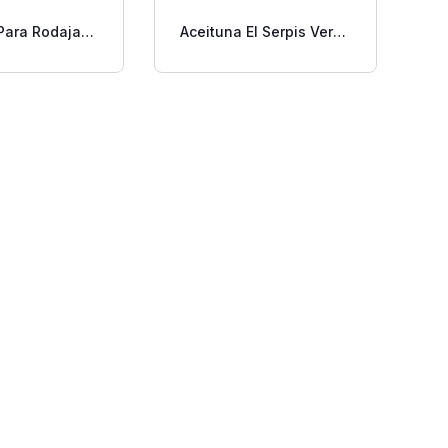
Para Rodajas
Aceituna El Serpis Verde
 Libra.
Rodaja 260 Gr