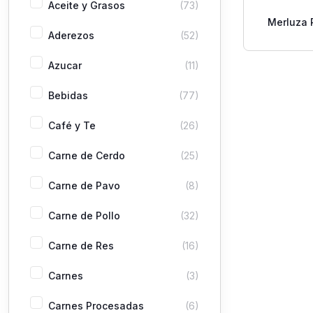
Aceite y Grasos
(73)
Merluza 
Aderezos
(52)
por
Azucar
(11)
Bebidas
(77)
Café y Te
(26)
Carne de Cerdo
(25)
Carne de Pavo
(8)
Carne de Pollo
(32)
Carne de Res
(16)
Carnes
(3)
Carnes Procesadas
(6)