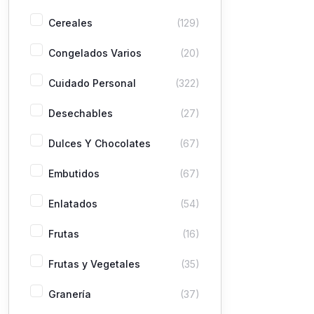
Cereales
(129)
Congelados Varios
(20)
Cuidado Personal
(322)
Desechables
(27)
Dulces Y Chocolates
(67)
Embutidos
(67)
Enlatados
(54)
Frutas
(16)
Frutas y Vegetales
(35)
Granería
(37)