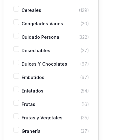
Cereales
(129)
Congelados Varios
(20)
Cuidado Personal
(322)
Desechables
(27)
Dulces Y Chocolates
(67)
Embutidos
(67)
Enlatados
(54)
Frutas
(16)
Frutas y Vegetales
(35)
Granería
(37)