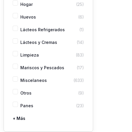
Hogar
(25)
Huevos
(6)
Lácteos Refrigerados
(1)
Lácteos y Cremas
(14)
Limpieza
(83)
Mariscos y Pescados
(17)
Miscelaneos
(633)
Otros
(9)
Panes
(23)
+ Más
Pastas
Picaderas
Sazones y Salsas
Vegetales