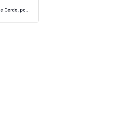
de Cerdo, por
libra.