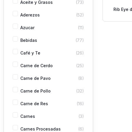
Aceite y Grasos
(73)
Rib Eye 
Aderezos
(52)
Azucar
(11)
Bebidas
(77)
Café y Te
(26)
Carne de Cerdo
(25)
Carne de Pavo
(8)
Carne de Pollo
(32)
Carne de Res
(16)
Carnes
(3)
Carnes Procesadas
(6)