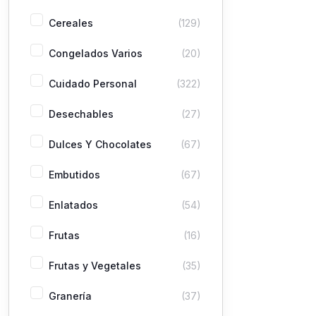
Cereales
(129)
Congelados Varios
(20)
Cuidado Personal
(322)
Desechables
(27)
Dulces Y Chocolates
(67)
Embutidos
(67)
Enlatados
(54)
Frutas
(16)
Frutas y Vegetales
(35)
Granería
(37)