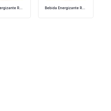
ergizante Red
Bebida Energizante Red
 250 Ml.
Bull 355 Ml.