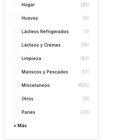
Hogar
(25)
Huevos
(6)
Lácteos Refrigerados
(1)
Lácteos y Cremas
(14)
Limpieza
(83)
Mariscos y Pescados
(17)
Miscelaneos
(633)
Otros
(9)
Panes
(23)
+ Más
Pastas
Picaderas
Sazones y Salsas
Vegetales