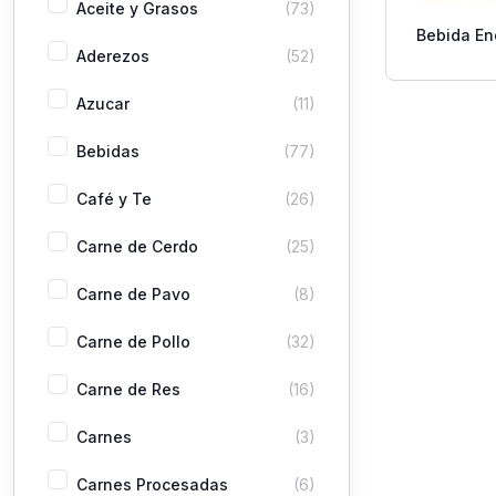
Aceite y Grasos
(73)
Bebida En
Aderezos
(52)
Bull
Azucar
(11)
Bebidas
(77)
Café y Te
(26)
Carne de Cerdo
(25)
Carne de Pavo
(8)
Carne de Pollo
(32)
Carne de Res
(16)
Carnes
(3)
Carnes Procesadas
(6)