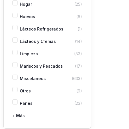
Hogar
(25)
Huevos
(6)
Lácteos Refrigerados
(1)
Lácteos y Cremas
(14)
Limpieza
(83)
Mariscos y Pescados
(17)
Miscelaneos
(633)
Otros
(9)
Panes
(23)
+ Más
Pastas
Picaderas
Sazones y Salsas
Vegetales