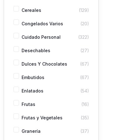
Cereales
(129)
Congelados Varios
(20)
Cuidado Personal
(322)
Desechables
(27)
Dulces Y Chocolates
(67)
Embutidos
(67)
Enlatados
(54)
Frutas
(16)
Frutas y Vegetales
(35)
Granería
(37)