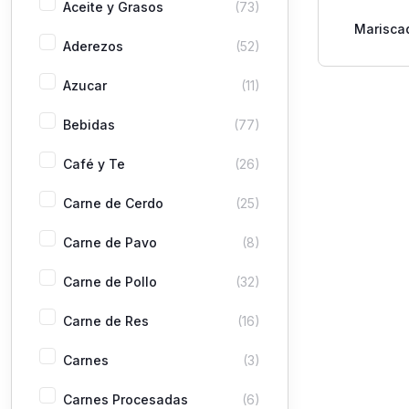
Aceite y Grasos
(73)
Marisca
Aderezos
(52)
L
Azucar
(11)
Bebidas
(77)
Café y Te
(26)
Carne de Cerdo
(25)
Carne de Pavo
(8)
Carne de Pollo
(32)
Carne de Res
(16)
Carnes
(3)
Carnes Procesadas
(6)