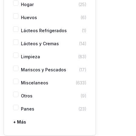
Hogar
(25)
Huevos
(6)
Lácteos Refrigerados
(1)
Lácteos y Cremas
(14)
Limpieza
(83)
Mariscos y Pescados
(17)
Miscelaneos
(633)
Otros
(9)
Panes
(23)
+ Más
Pastas
Picaderas
Sazones y Salsas
Vegetales