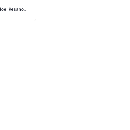
oel Kesano
a Pavo S/s