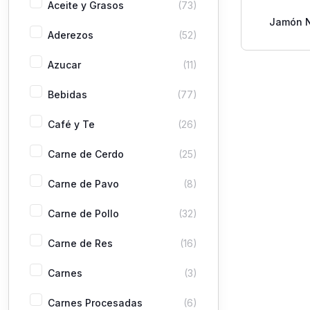
Aceite y Grasos
(73)
Jamón N
Aderezos
(52)
Pechug
Azucar
(11)
Bebidas
(77)
Café y Te
(26)
Carne de Cerdo
(25)
Carne de Pavo
(8)
Carne de Pollo
(32)
Carne de Res
(16)
Carnes
(3)
Carnes Procesadas
(6)