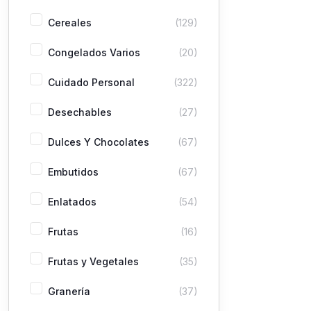
Cereales
(129)
Congelados Varios
(20)
Cuidado Personal
(322)
Desechables
(27)
Dulces Y Chocolates
(67)
Embutidos
(67)
Enlatados
(54)
Frutas
(16)
Frutas y Vegetales
(35)
Granería
(37)