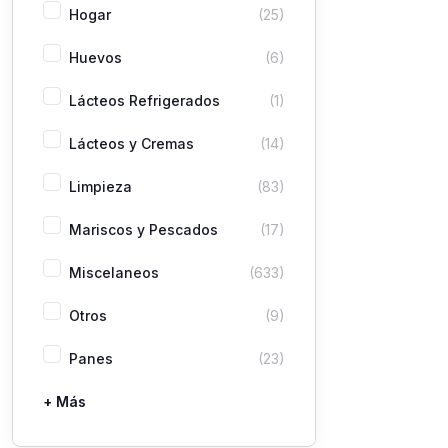
Hogar
(25)
Huevos
(6)
Lácteos Refrigerados
(1)
Lácteos y Cremas
(14)
Limpieza
(83)
Mariscos y Pescados
(17)
Miscelaneos
(633)
Otros
(9)
Panes
(23)
+ Más
Pastas
Picaderas
Sazones y Salsas
Vegetales