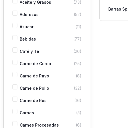
Aceite y Grasos
(73)
Barras Sp
Aderezos
(52)
Crisps St
Azucar
(11)
Bebidas
(77)
Café y Te
(26)
Carne de Cerdo
(25)
Carne de Pavo
(8)
Carne de Pollo
(32)
Carne de Res
(16)
Carnes
(3)
Carnes Procesadas
(6)