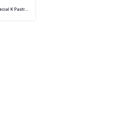
ecial K Pastry
rawberry 12/1