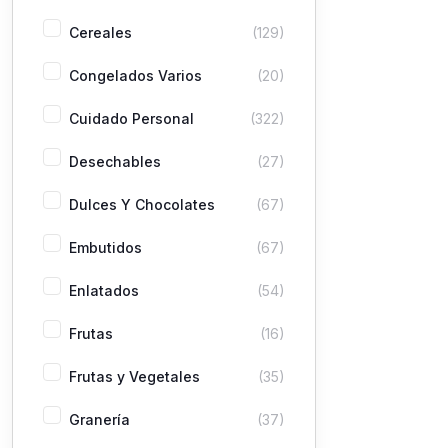
Cereales
(129)
Congelados Varios
(20)
Cuidado Personal
(322)
Desechables
(27)
Dulces Y Chocolates
(67)
Embutidos
(67)
Enlatados
(54)
Frutas
(16)
Frutas y Vegetales
(35)
Granería
(37)