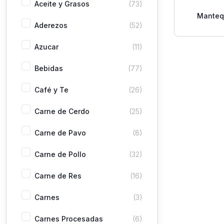
Aceite y Grasos
(73)
Manteq
Aderezos
(52)
Pasteur
Azucar
(11)
Bebidas
(77)
Café y Te
(26)
Carne de Cerdo
(25)
Carne de Pavo
(8)
Carne de Pollo
(32)
Carne de Res
(16)
Carnes
(3)
Carnes Procesadas
(6)