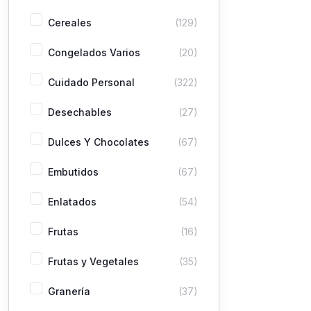
Cereales
(129)
Congelados Varios
(20)
Cuidado Personal
(322)
Desechables
(27)
Dulces Y Chocolates
(67)
Embutidos
(67)
Enlatados
(54)
Frutas
(16)
Frutas y Vegetales
(35)
Granería
(37)