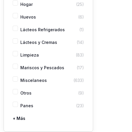
Hogar
(25)
Huevos
(6)
Lácteos Refrigerados
(1)
Lácteos y Cremas
(14)
Limpieza
(83)
Mariscos y Pescados
(17)
Miscelaneos
(633)
Otros
(9)
Panes
(23)
+ Más
Pastas
Picaderas
Sazones y Salsas
Vegetales