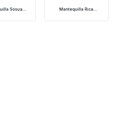
uilla Sosua
Mantequilla Rica
izada 1 Lb.
Pasteurizada 1 Lb