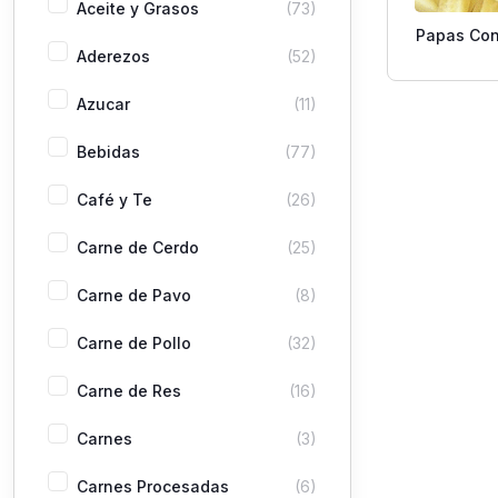
Aceite y Grasos
(73)
Papas Con
Aderezos
(52)
Azucar
(11)
Bebidas
(77)
Café y Te
(26)
Carne de Cerdo
(25)
Carne de Pavo
(8)
Carne de Pollo
(32)
Carne de Res
(16)
Carnes
(3)
Carnes Procesadas
(6)