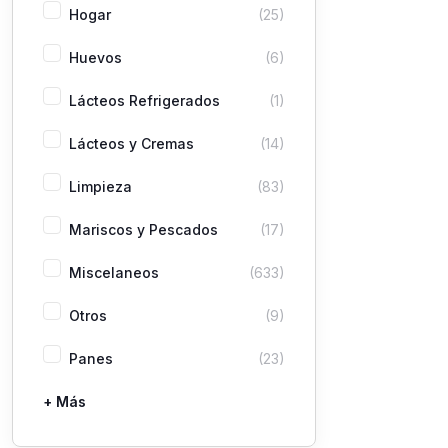
Hogar
(25)
Huevos
(6)
Lácteos Refrigerados
(1)
Lácteos y Cremas
(14)
Limpieza
(83)
Mariscos y Pescados
(17)
Miscelaneos
(633)
Otros
(9)
Panes
(23)
+ Más
Pastas
Picaderas
Sazones y Salsas
Vegetales