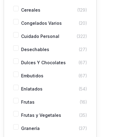
Cereales
(129)
Congelados Varios
(20)
Cuidado Personal
(322)
Desechables
(27)
Dulces Y Chocolates
(67)
Embutidos
(67)
Enlatados
(54)
Frutas
(16)
Frutas y Vegetales
(35)
Granería
(37)