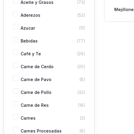
Aceite y Grasos
(73)
Mejillon
Aderezos
(52)
Por
Azucar
(11)
Bebidas
(77)
Café y Te
(26)
Carne de Cerdo
(25)
Carne de Pavo
(8)
Carne de Pollo
(32)
Carne de Res
(16)
Carnes
(3)
Carnes Procesadas
(6)