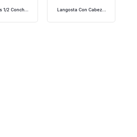
es 1/2 Concha
Langosta Con Cabeza
 Libra.
Por Libra.