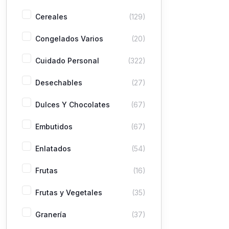
Cereales
(129)
Congelados Varios
(20)
Cuidado Personal
(322)
Desechables
(27)
Dulces Y Chocolates
(67)
Embutidos
(67)
Enlatados
(54)
Frutas
(16)
Frutas y Vegetales
(35)
Granería
(37)