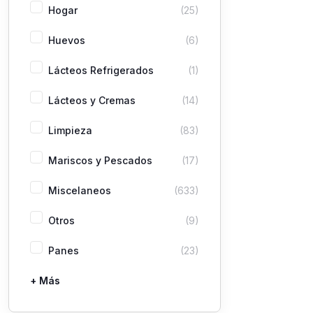
Hogar
(25)
Huevos
(6)
Lácteos Refrigerados
(1)
Lácteos y Cremas
(14)
Limpieza
(83)
Mariscos y Pescados
(17)
Miscelaneos
(633)
Otros
(9)
Panes
(23)
+ Más
Pastas
Picaderas
Sazones y Salsas
Vegetales