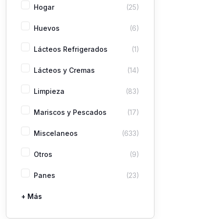
Hogar
(25)
Huevos
(6)
Lácteos Refrigerados
(1)
Lácteos y Cremas
(14)
Limpieza
(83)
Mariscos y Pescados
(17)
Miscelaneos
(633)
Otros
(9)
Panes
(23)
+ Más
Pastas
Picaderas
Sazones y Salsas
Vegetales