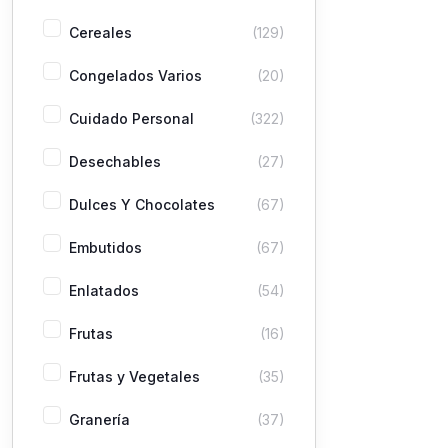
Cereales
(129)
Congelados Varios
(20)
Cuidado Personal
(322)
Desechables
(27)
Dulces Y Chocolates
(67)
Embutidos
(67)
Enlatados
(54)
Frutas
(16)
Frutas y Vegetales
(35)
Granería
(37)