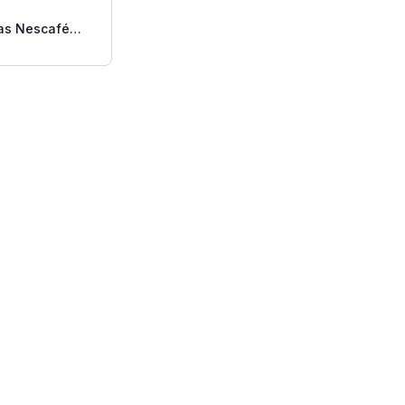
as Nescafé
sto Mocha 8
Preparadas.