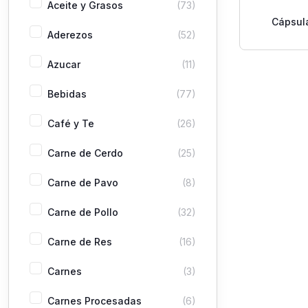
Aceite y Grasos
(73)
Cápsul
Aderezos
(52)
Dolce Gu
Tazas 
Azucar
(11)
Bebidas
(77)
Café y Te
(26)
Carne de Cerdo
(25)
Carne de Pavo
(8)
Carne de Pollo
(32)
Carne de Res
(16)
Carnes
(3)
Carnes Procesadas
(6)