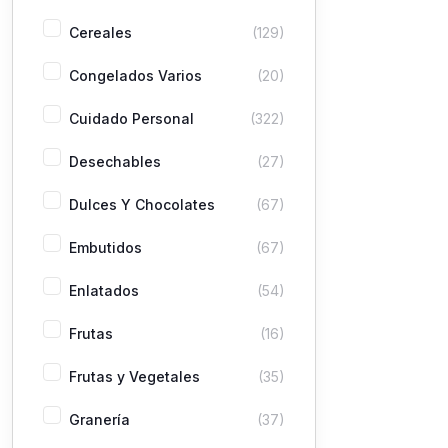
Cereales
(129)
Congelados Varios
(20)
Cuidado Personal
(322)
Desechables
(27)
Dulces Y Chocolates
(67)
Embutidos
(67)
Enlatados
(54)
Frutas
(16)
Frutas y Vegetales
(35)
Granería
(37)