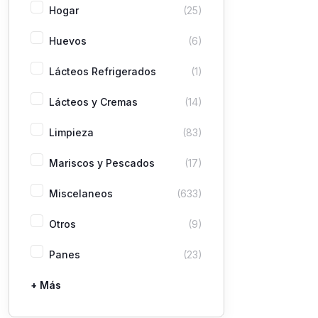
Hogar
(25)
Huevos
(6)
Lácteos Refrigerados
(1)
Lácteos y Cremas
(14)
Limpieza
(83)
Mariscos y Pescados
(17)
Miscelaneos
(633)
Otros
(9)
Panes
(23)
+ Más
Pastas
Picaderas
Sazones y Salsas
Vegetales