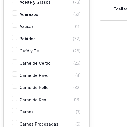
Aceite y Grasos
(73)
Toalla
Aderezos
(52)
Materni
Azucar
(11)
Bebidas
(77)
Café y Te
(26)
Carne de Cerdo
(25)
Carne de Pavo
(8)
Carne de Pollo
(32)
Carne de Res
(16)
Carnes
(3)
Carnes Procesadas
(6)